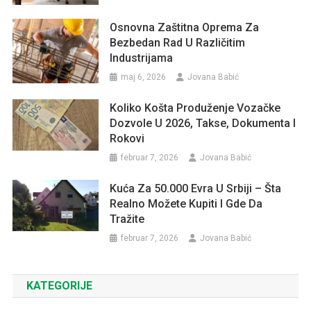
Osnovna Zaštitna Oprema Za
Bezbedan Rad U Različitim
Industrijama
maj 6, 2026
Jovana Babić
Koliko Košta Produženje Vozačke
Dozvole U 2026, Takse, Dokumenta I
Rokovi
februar 7, 2026
Jovana Babić
Kuća Za 50.000 Evra U Srbiji – Šta
Realno Možete Kupiti I Gde Da
Tražite
februar 7, 2026
Jovana Babić
KATEGORIJE