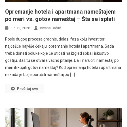
Opremanje hotela i apartmana nameštajem
po meri vs. gotov nameštaj – Šta se isplati
Jun 12, 2026
Jovana Babić
Posle dugog procesa gradnje, dolazi faza koju investitori
najčešće najviše čekaju: opremanje hotela i apartmana. Sada
treba doneti odluke koje će uticati na izgled soba i iskustvo
gostiju. Baš tu se otvara važno pitanje. Da li naručiti nameštaj po
meri ili kupiti gotov nameštaj? Kod opremanja hotela i apartmana
nekada je bolje poručiti nameštaj po […]
Pročitaj sve