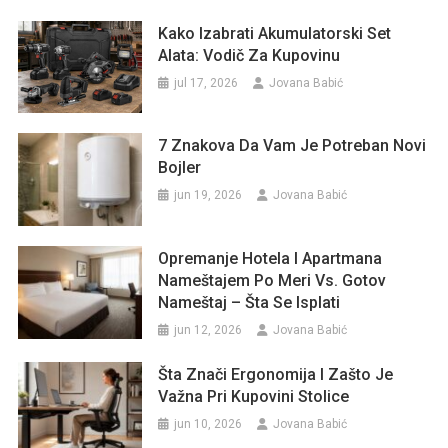
Kako Izabrati Akumulatorski Set
Alata: Vodič Za Kupovinu
jul 17, 2026
Jovana Babić
7 Znakova Da Vam Je Potreban Novi
Bojler
jun 19, 2026
Jovana Babić
Opremanje Hotela I Apartmana
Nameštajem Po Meri Vs. Gotov
Nameštaj – Šta Se Isplati
jun 12, 2026
Jovana Babić
Šta Znači Ergonomija I Zašto Je
Važna Pri Kupovini Stolice
jun 10, 2026
Jovana Babić