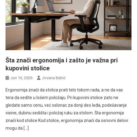
Šta znači ergonomija i zašto je važna pri
kupovini stolice
Jun 10, 2026
Jovana Babić
Ergonomija znači da stolica prati telo tokom rada, a ne da vas
tera da sedite u lošem položaju. Pri kupovini stolice zato ne
gledate samo cenu, već oslonac za donji deo leđa, podešavanje
visine, dubinu sedišta i položaj ruku za stolom. Šta ergonomija
znači kod stolice Kod stolice, ergonomija znači da osnovni delovi
mogu da […]