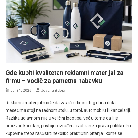
Gde kupiti kvalitetan reklamni materijal za
firmu – vodič za pametnu nabavku
Jul 31, 2026
Jovana Babić
Reklamni materijal može da završi u fioci istog dana ili da
mesecima stoji na radnom stolu, u torbi, automobilu ili kancelariji.
Razlika uglavnom nije u veličini logotipa, već u tome da li je
proizvod koristan, pristojno izrađen i izabran za pravu publiku. Pre
kupovine treba raščistiti nekoliko praktičnih pitanja: kome se