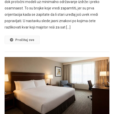
dok protočni modeli uz minimalno održavanje izdrže i preko
osamnaest. To su brojke koje vredi zapamtiti, jer su prva
orijentacija kada se zapitate da li stari uređaj još uvek vredi
popravljati. U nastavku slede jasni znakovi po kojima ćete
razlikovati kvar koji majstor reši za sat […]
Pročitaj sve