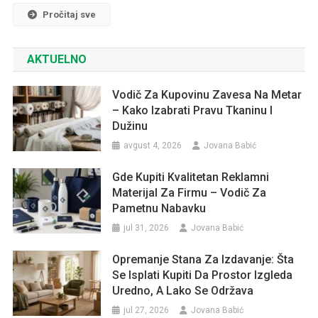
Pročitaj sve
AKTUELNO
Vodič Za Kupovinu Zavesa Na Metar
– Kako Izabrati Pravu Tkaninu I
Dužinu
avgust 4, 2026
Jovana Babić
Gde Kupiti Kvalitetan Reklamni
Materijal Za Firmu – Vodič Za
Pametnu Nabavku
jul 31, 2026
Jovana Babić
Opremanje Stana Za Izdavanje: Šta
Se Isplati Kupiti Da Prostor Izgleda
Uredno, A Lako Se Održava
jul 27, 2026
Jovana Babić