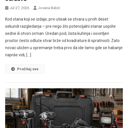
Jul 27, 2026
Jovana Babić
Kod stana koji se izdaje, prvi utisak se stvara u prvih deset
sekundi razgledanja – pre nego što potencijalni stanar uopšte
sedne ili otvori orman. Uredan pod, čista kuhinja i osvetljen
prostor često odluče stvar brže od kvadrature ili spratnosti. Zato
novac uložen u opremanje treba prvo da ide tamo gde se habanje
najviše vidi, […]
Pročitaj sve