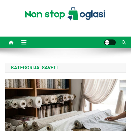
Skip
to
content
Non Stop Oglasi
Korisni saveti, vodiči i aktuelne teme
KATEGORIJA:
SAVETI