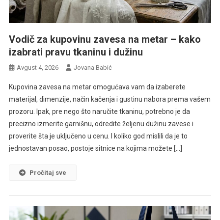
Vodič za kupovinu zavesa na metar – kako
izabrati pravu tkaninu i dužinu
Avgust 4, 2026
Jovana Babić
Kupovina zavesa na metar omogućava vam da izaberete
materijal, dimenzije, način kačenja i gustinu nabora prema vašem
prozoru. Ipak, pre nego što naručite tkaninu, potrebno je da
precizno izmerite garnišnu, odredite željenu dužinu zavese i
proverite šta je uključeno u cenu. I koliko god mislili da je to
jednostavan posao, postoje sitnice na kojima možete […]
Pročitaj sve