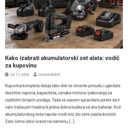
Kako izabrati akumulatorski set alata: vodič
za kupovinu
Jul 17, 2026
Jovana Babić
Kupovina kompleta deluje lako dok ne otvorite ponudu i ugledate
desetine napona, kapaciteta, oznaka motora i pakovanja sa
različitim brojem uređaja. Tada se sasvim opravdano pitate da li
vam treba pet mašina ili jedna dobra bušilica sa dve baterije. Kod
akumulatorskog seta najviše vredi ono što ćete zaista koristiti.
Zato ćemo izbor svesti na namenu, […]